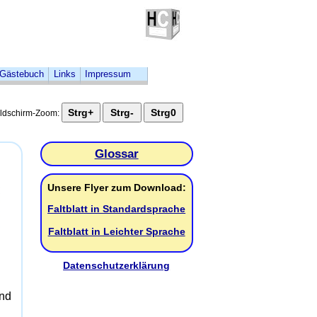
Gästebuch
Links
Impressum
ildschirm-Zoom:
Glossar
Unsere
Flyer
zum
Download
:
Faltblatt in Standardsprache
Faltblatt in Leichter Sprache
Datenschutzerklärung
und