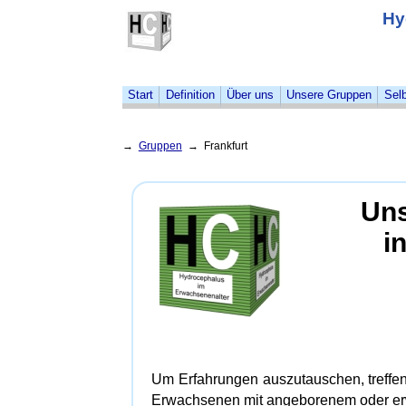
Hy
Start
Definition
Über uns
Unsere Gruppen
Selb
→
Gruppen
→ Frankfurt
Uns
i
Um Erfahrungen auszutauschen, treffen 
Erwachsenen mit angeborenem oder er