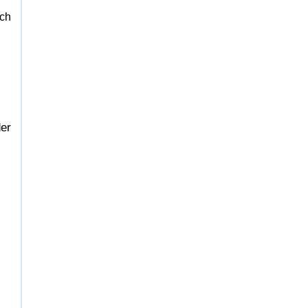
ch
der