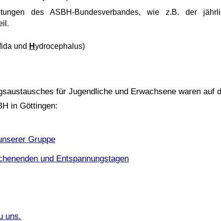
ungen des ASBH-Bundesverbandes, wie z.B. der jährli
il.
ifida und
H
ydrocephalus)
ngsaustausches für Jugendliche und Erwachsene waren auf 
H in Göttingen:
unserer Gruppe
ochenenden und Entspannungstagen
u uns.